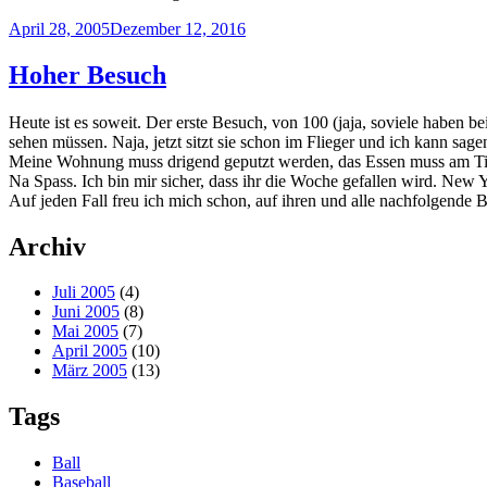
Veröffentlicht
April 28, 2005
Dezember 12, 2016
am
Hoher Besuch
Heute ist es soweit. Der erste Besuch, von 100 (jaja, soviele haben 
sehen müssen. Naja, jetzt sitzt sie schon im Flieger und ich kann sagen
Meine Wohnung muss drigend geputzt werden, das Essen muss am
Na Spass. Ich bin mir sicher, dass ihr die Woche gefallen wird. New Yo
Auf jeden Fall freu ich mich schon, auf ihren und alle nachfolgende
Archiv
Juli 2005
(4)
Juni 2005
(8)
Mai 2005
(7)
April 2005
(10)
März 2005
(13)
Tags
Ball
Baseball