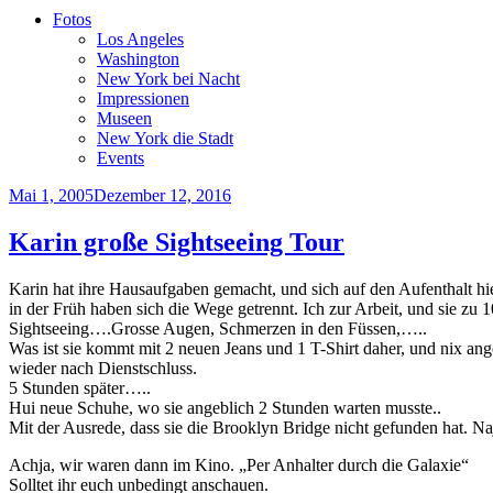
Fotos
Los Angeles
Washington
New York bei Nacht
Impressionen
Museen
New York die Stadt
Events
Veröffentlicht
Mai 1, 2005
Dezember 12, 2016
am
Karin große Sightseeing Tour
Karin hat ihre Hausaufgaben gemacht, und sich auf den Aufenthalt hie
in der Früh haben sich die Wege getrennt. Ich zur Arbeit, und sie z
Sightseeing….Grosse Augen, Schmerzen in den Füssen,…..
Was ist sie kommt mit 2 neuen Jeans und 1 T-Shirt daher, und nix ange
wieder nach Dienstschluss.
5 Stunden später…..
Hui neue Schuhe, wo sie angeblich 2 Stunden warten musste..
Mit der Ausrede, dass sie die Brooklyn Bridge nicht gefunden hat. Naj
Achja, wir waren dann im Kino. „Per Anhalter durch die Galaxie“
Solltet ihr euch unbedingt anschauen.